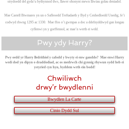
strydoedd del gyda’u bythynnod tlws, llawer ohonynt mewn lliwiau golau deniadol.
Mae Castell Biwmares yn un o Safleoedd Treftadaeth y Byd y Cenhedloedd Unedig; fe’i
codwyd rhwng 1295 ac 1330. Mae ffos o’i gwmpas a doc a ddefnyddiwyd gan longau
cyflenwi yn y gorffennol, ac mae’n werth ei weld.
Pwy ydy Harry?
Pwy oedd yr Harry lledrithiol y cafodd y bwyty ei enw ganddo? Mae enwi Harry
wedi dod yn dipyn o draddodiad, ac os medrwch chi gynnig rhywun sydd heb ei
ystyried cyn hyn, byddem wrth ein bodd!
Chwiliwch
​drwy’r bwydlenni
Bwydlen La Carte
Cinio Dydd Sul