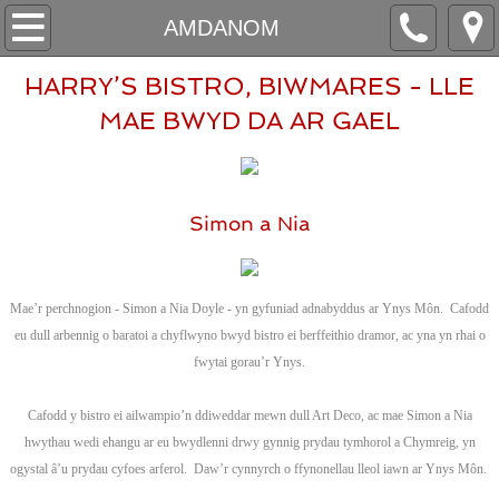
HOME
AMDANOM
HARRY’S BISTRO, BIWMARES - LLE
ABOUT
MAE BWYD DA AR GAEL
BOOKINGS
CONTACT
Simon a Nia
HAFAN
AMDANOM
Mae’r perchnogion - Simon a Nia Doyle - yn gyfuniad adnabyddus ar Ynys Môn. Cafodd
eu dull arbennig o baratoi a chyflwyno bwyd bistro ei berffeithio dramor, ac yna yn rhai o
fwytai gorau’r Ynys.
ARCHEBU
Cafodd y bistro ei ailwampio’n ddiweddar mewn dull Art Deco, ac mae Simon a Nia
CYSYLLTU
hwythau wedi ehangu ar eu bwydlenni drwy gynnig prydau tymhorol a Chymreig, yn
ogystal â’u prydau cyfoes arferol. Daw’r cynnyrch o ffynonellau lleol iawn ar Ynys Môn.