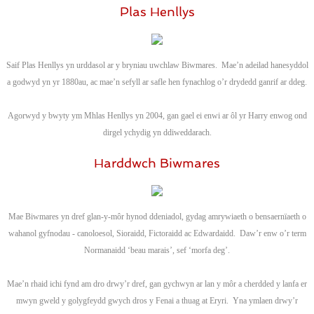
Plas Henllys
Saif Plas Henllys yn urddasol ar y bryniau uwchlaw Biwmares. Mae’n adeilad hanesyddol
a godwyd yn yr 1880au, ac mae’n sefyll ar safle hen fynachlog o’r drydedd ganrif ar ddeg.
Agorwyd y bwyty ym Mhlas Henllys yn 2004, gan gael ei enwi ar ôl yr Harry enwog ond
dirgel ychydig yn ddiweddarach.
Harddwch Biwmares
Mae Biwmares yn dref glan-y-môr hynod ddeniadol, gydag amrywiaeth o bensaernïaeth o
wahanol gyfnodau - canoloesol, Sioraidd, Fictoraidd ac Edwardaidd. Daw’r enw o’r term
Normanaidd ‘beau marais’, sef ‘morfa deg’.
Mae’n rhaid ichi fynd am dro drwy’r dref, gan gychwyn ar lan y môr a cherdded y lanfa er
mwyn gweld y golygfeydd gwych dros y Fenai a thuag at Eryri. Yna ymlaen drwy’r